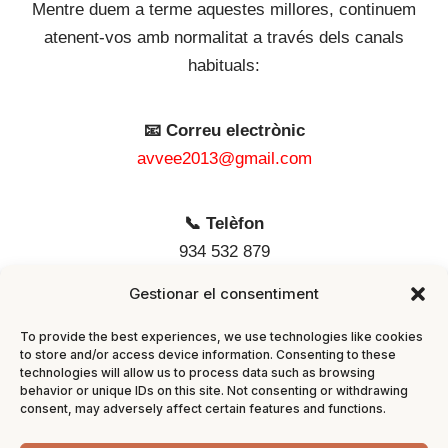
Mentre duem a terme aquestes millores, continuem
atenent-vos amb normalitat a través dels canals
habituals:
📧 Correu electrònic
avvee2013@gmail.com
📞 Telèfon
934 532 879
Gestionar el consentiment
📍 Adreça
To provide the best experiences, we use technologies like cookies
Carrer de Calàbria, 262
to store and/or access device information. Consenting to these
08029 Barcelona
technologies will allow us to process data such as browsing
behavior or unique IDs on this site. Not consenting or withdrawing
consent, may adversely affect certain features and functions.
🕒 Horari d'atenció