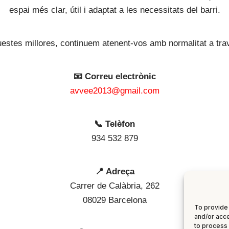
espai més clar, útil i adaptat a les necessitats del barri.
stes millores, continuem atenent-vos amb normalitat a trav
📧 Correu electrònic
avvee2013@gmail.com
📞 Telèfon
934 532 879
📍 Adreça
Carrer de Calàbria, 262
08029 Barcelona
To provide 
and/or acce
to process 