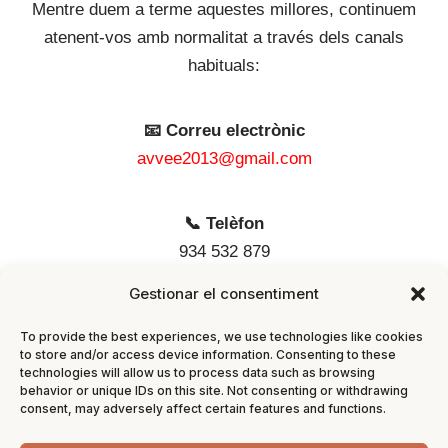
Mentre duem a terme aquestes millores, continuem
atenent-vos amb normalitat a través dels canals
habituals:
📧 Correu electrònic
avvee2013@gmail.com
📞 Telèfon
934 532 879
Gestionar el consentiment
📍 Adreça
To provide the best experiences, we use technologies like cookies
Carrer de Calàbria, 262
to store and/or access device information. Consenting to these
08029 Barcelona
technologies will allow us to process data such as browsing
behavior or unique IDs on this site. Not consenting or withdrawing
consent, may adversely affect certain features and functions.
🕒 Horari d'atenció